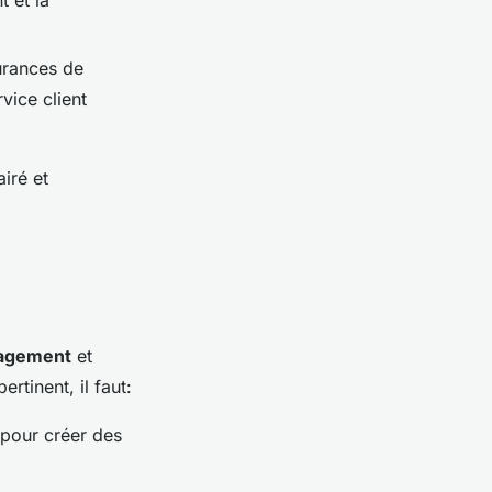
urances de
vice client
iré et
gagement
et
tinent, il faut:
 pour créer des