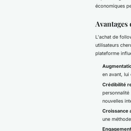
Sophie
•
11 juin 2024
•
3 min de lecture
économiques peu
Avantages d
L'achat de follo
utilisateurs che
plateforme influ
Augmentation
en avant, lui
Crédibilité 
personnalité 
nouvelles int
Croissance 
une méthode 
Engagement 