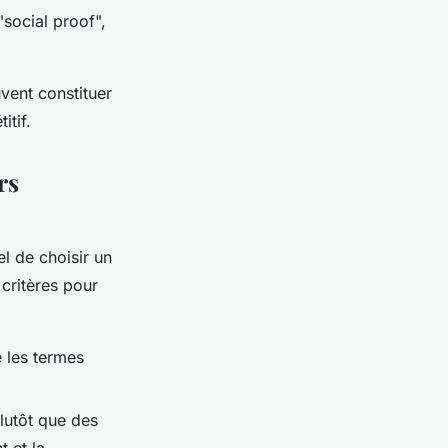
social proof",
uvent constituer
tif.
rs
el de choisir un
 critères pour
 les termes
lutôt que des
 et la