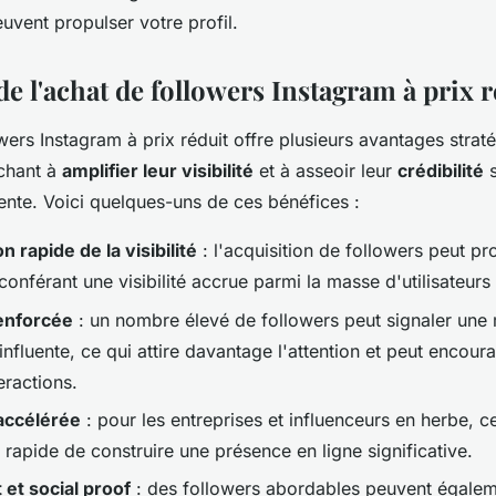
vent propulser votre profil.
e l'achat de followers Instagram à prix r
wers Instagram à prix réduit offre plusieurs avantages strat
rchant à
amplifier leur visibilité
et à asseoir leur
crédibilité
s
ente. Voici quelques-uns de ces bénéfices :
 rapide de la visibilité
: l'acquisition de followers peut pr
 conférant une visibilité accrue parmi la masse d'utilisateurs
renforcée
: un nombre élevé de followers peut signaler une
influente, ce qui attire davantage l'attention et peut encour
eractions.
accélérée
: pour les entreprises et influenceurs en herbe, c
rapide de construire une présence en ligne significative.
et social proof
: des followers abordables peuvent égalem