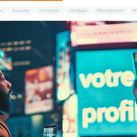
u
Business
Formation
Juridique
Management
M