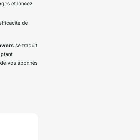
ges et lancez
efficacité de
lowers
se traduit
aptant
n de vos abonnés