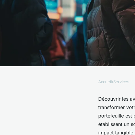
Accueil
›
Services
SERVICES
Boostez votre profil
Découvrir les a
transformer votr
pas cher
portefeuille est
établissent un s
impact tangible