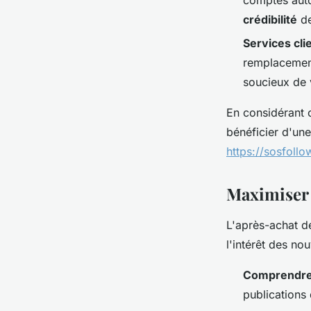
crédibilité
de
Services clie
remplacement
soucieux de v
En considérant c
bénéficier d'un
https://sosfollow
Maximiser l
L'après-achat d
l'intérêt des no
Comprendre 
publications 