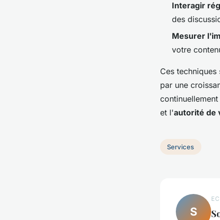
Interagir ré
des discussi
Mesurer l'i
votre contenu
Ces techniques s
par une croissa
continuellement 
et l'
autorité de
Services
EC
S
S