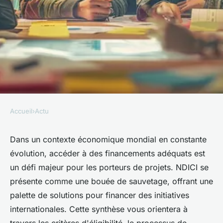
Accueil
›
Actu
ACTU
Financer votre projet global
Dans un contexte économique mondial en constante
évolution, accéder à des financements adéquats est
grâce à NDICI
un défi majeur pour les porteurs de projets. NDICI se
présente comme une bouée de sauvetage, offrant une
Laurent
•
4 juin 2024
•
3 min de lecture
palette de solutions pour financer des initiatives
internationales. Cette synthèse vous orientera à